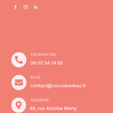
TÉLÉPHONE

06 02 54 74 65
MAIL

contact@coconkenkou.fr
ADRESSE

69, rue Antoine Marty