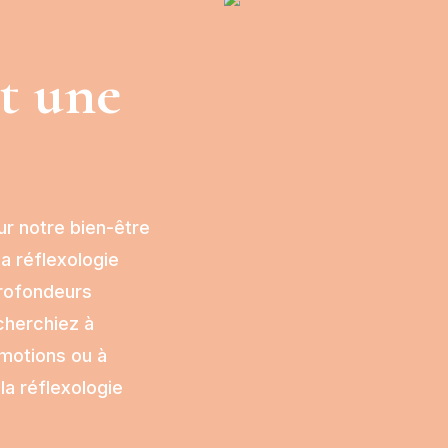
st une
ur notre bien-être
la réflexologie
profondeurs
cherchiez à
émotions ou à
la réflexologie