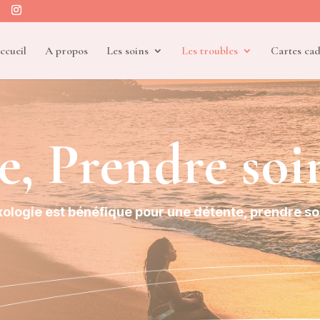
ccueil
A propos
Les soins
Les troubles
Cartes ca
e, Prendre soin
xologie est bénéfique pour une détente, prendre so