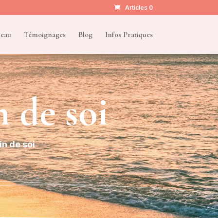
Articles 0
deau
Témoignages
Blog
Infos Pratiques
 de soi
in de soi