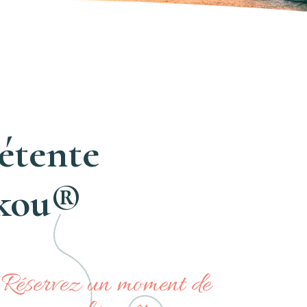
détente
nkou®
Réservez un moment de