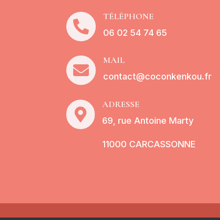
TÉLÉPHONE

06 02 54 74 65
MAIL

contact@coconkenkou.fr
ADRESSE

69, rue Antoine Marty
11000 CARCASSONNE