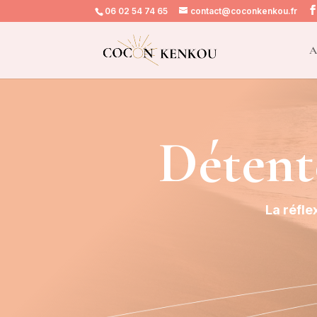
06 02 54 74 65
contact@coconkenkou.fr
A
Détent
La réfle