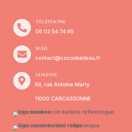
TÉLÉPHONE

06 02 54 74 65
MAIL

contact@coconkenkou.fr
ADRESSE

69, rue Antoine Marty
11000 CARCASSONNE