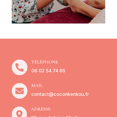
TÉLÉPHONE

06 02 54 74 65
MAIL

contact@coconkenkou.fr
ADRESSE
