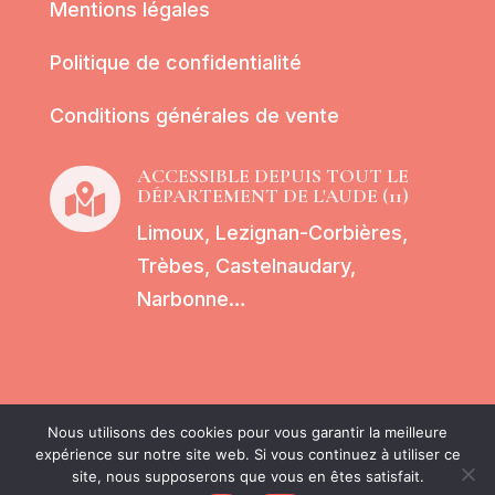
Mentions légales
Politique de confidentialité
Conditions générales de vente
ACCESSIBLE DEPUIS TOUT LE

DÉPARTEMENT DE L'AUDE (11)
Limoux, Lezignan-Corbières,
Trèbes, Castelnaudary,
Narbonne…
Nous utilisons des cookies pour vous garantir la meilleure
Tous droits réservés – Cocon Kenkou By
expérience sur notre site web. Si vous continuez à utiliser ce
site, nous supposerons que vous en êtes satisfait.
Caroline – 2026 –
Site Map