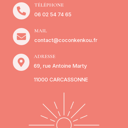
TÉLÉPHONE

06 02 54 74 65
MAIL

contact@coconkenkou.fr
ADRESSE

69, rue Antoine Marty
11000 CARCASSONNE