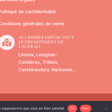
Politique de confidentialité
Conditions générales de vente
ACCESSIBLE DEPUIS TOUT

LE DÉPARTEMENT DE
L'AUDE (11)
Limoux, Lezignan-
Corbières, Trèbes,
Castelnaudary, Narbonne…
ite Map
us supposerons que vous en êtes satisfait.
OK
Non