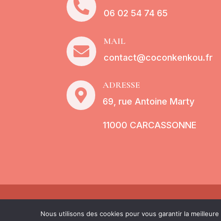

06 02 54 74 65
MAIL

contact@coconkenkou.fr
ADRESSE

69, rue Antoine Marty
11000 CARCASSONNE
Tous dr
Nous utilisons des cookies pour vous garantir la meilleure