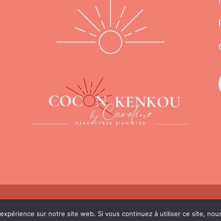
oits réservés – Cocon Kenkou By Caroline – 2026 –
S
 expérience sur notre site web. Si vous continuez à utiliser ce site, no