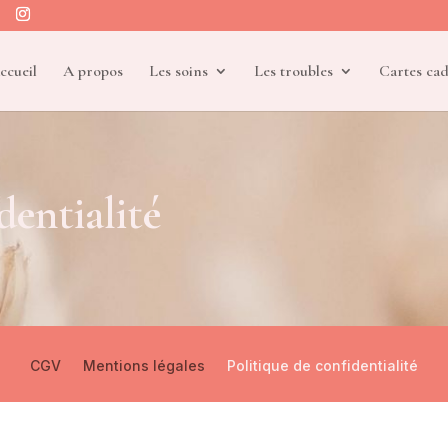
ccueil
A propos
Les soins
Les troubles
Cartes ca
dentialité
CGV
Mentions légales
Politique de confidentialité